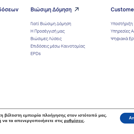
ιδόσεων
Βιώσιμη Δόμηση
Custome
Γιατί Βιώσιμη Δόμηση
Υποστήριξη 
Η Προσέγγισή μας
Υπηρεσίες Α
Βιώσιμες Λύσεις
Ψηφιακά Ερ
Επιδόσεις μέσω Kαινοτομίας
EPDs
η βέλτιστη εμπειρία πλοήγησης στον ιστότοπό μας.
Α
ή να τα απενεργοποιήσετε στις
ρυθμίσεις
.
του
Πολιτική Cookies