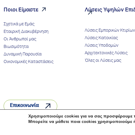
Ποιοι Είμαστε
Λύσεις Υψηλών Επ
Σχετικά με Εμάς
Λύσεις Εμπορικών Κτιρίων
Εταιρική Διακυβέρνηση
Λύσεις Κατοικίας
Οι Άνθρωποί μας
Λύσεις Υποδομών
Βιωσιμότητα
Αρχιτεκτονικές Λύσεις
Δυναμική Παρουσία
Όλες οι Λύσεις μας
Οικονομικές Καταστάσεις
Επικοινωνία
Χρησιμοποιούμε cookies για να σας προσφέρουμε τ
Μπορείτε να μάθετε ποια cookies χρησιμοποιούμε 
© 2026 INTERBETON
Όροι Χρήσης
Πολιτική Απορρή