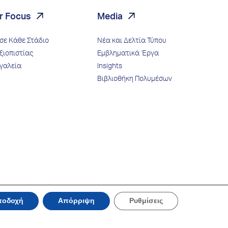
r Focus
Media
σε Κάθε Στάδιο
Νέα και Δελτία Τύπου
ξιοπιστίας
Εμβληματικά Έργα
γαλεία
Insights
Βιβλιοθήκη Πολυμέσων
ποδοχή
Απόρριψη
Ρυθμίσεις
Created by
Schema