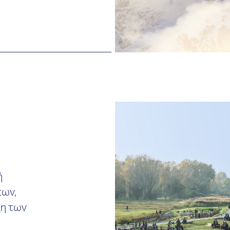
ή
πων,
ξη των