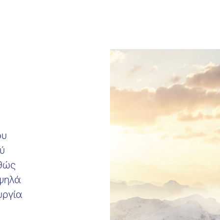
ου
ξύ
αθώς
υψηλά
υργία