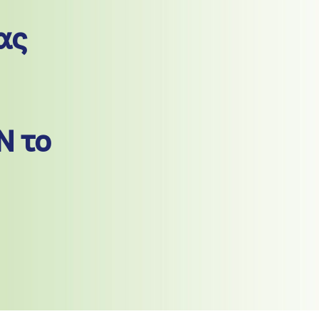
ας
N το