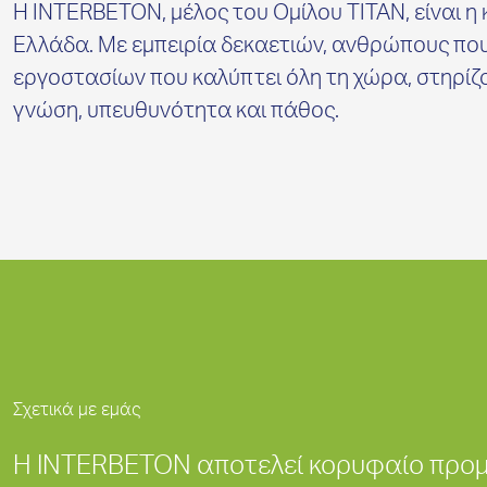
Η INTERBETON, μέλος του Ομίλου ΤΙΤΑΝ, είναι 
Ελλάδα. Με εμπειρία δεκαετιών, ανθρώπους που 
εργοστασίων που καλύπτει όλη τη χώρα, στηρίζο
γνώση, υπευθυνότητα και πάθος.
Σχετικά με εμάς
Η INTERBETON αποτελεί κορυφαίο προμ