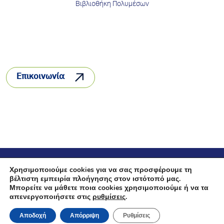
Βιβλιοθήκη Πολυμέσων
Επικοινωνία
© 2026 INTERBETON
Χρησιμοποιούμε cookies για να σας προσφέρουμε τη
βέλτιστη εμπειρία πλοήγησης στον ιστότοπό μας.
Μπορείτε να μάθετε ποια cookies χρησιμοποιούμε ή να τα
Όροι Χρήσης
Πολιτική Απορρήτου
Πολιτική Cookies
απενεργοποιήσετε στις
ρυθμίσεις
.
Created by
Schema
Αποδοχή
Απόρριψη
Ρυθμίσεις