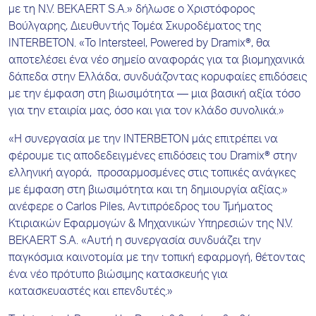
με τη N.V. BEKAERT S.A.» δήλωσε ο Χριστόφορος
Βούλγαρης, Διευθυντής Τομέα Σκυροδέματος της
INTERBETON. «Το Intersteel, Powered by Dramix®, θα
αποτελέσει ένα νέο σημείο αναφοράς για τα βιομηχανικά
δάπεδα στην Ελλάδα, συνδυάζοντας κορυφαίες επιδόσεις
με την έμφαση στη βιωσιμότητα — μια βασική αξία τόσο
για την εταιρία μας, όσο και για τον κλάδο συνολικά.»
«Η συνεργασία με την INTERBETON μάς επιτρέπει να
φέρουμε τις αποδεδειγμένες επιδόσεις του Dramix® στην
ελληνική αγορά, προσαρμοσμένες στις τοπικές ανάγκες
με έμφαση στη βιωσιμότητα και τη δημιουργία αξίας.»
ανέφερε ο Carlos Piles, Αντιπρόεδρος του Τμήματος
Κτιριακών Εφαρμογών & Μηχανικών Υπηρεσιών της N.V.
BEKAERT S.A. «Αυτή η συνεργασία συνδυάζει την
παγκόσμια καινοτομία με την τοπική εφαρμογή, θέτοντας
ένα νέο πρότυπο βιώσιμης κατασκευής για
κατασκευαστές και επενδυτές.»