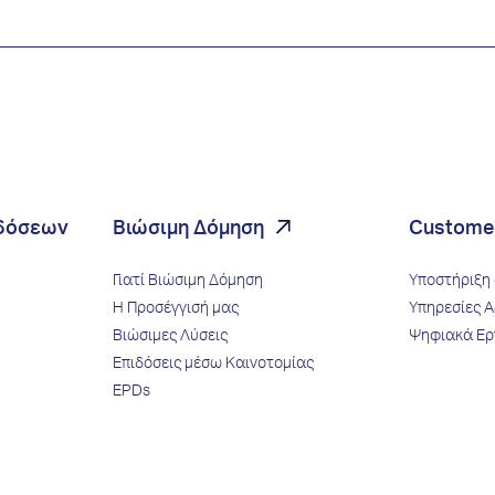
ιδόσεων
Βιώσιμη Δόμηση
Custome
Γιατί Βιώσιμη Δόμηση
Υποστήριξη 
Η Προσέγγισή μας
Υπηρεσίες Α
Βιώσιμες Λύσεις
Ψηφιακά Ερ
Επιδόσεις μέσω Kαινοτομίας
EPDs