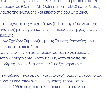
αινοτόμων έργων, όπως η βελτιστοποίηση σε πραγματικό
σιμέντου (Cement Mill Optimization – CMO) και οι λύσεις
λαίσιο της ενίσχυσης και επέκτασης του ψηφιακού
κτη Συχνότητας Ατυχημάτων (LTI) σε εργαζομένους της
 ανάπτυξη, την υγεία και την ευημερία των εργαζόμενων με
ευεξίας.
των Σχεδίων Σύμπραξης με τις Τοπικές Κοινωνίες, που
που δραστηριοποιούμαστε.
τας για τα εργοστάσια τσιμέντου και τα λατομεία της
ιοποικιλότητας για 6 από τις 8 εγκαταστάσεις, σε
ς χώρας, ενώ οι δύο νέες μελέτες ξεκίνησαν να
ν εκπαίδευση, κατάρτιση και απασχολησιμότητά τους, όπως
νανέωση 7 Πρωτοκόλλων Συνεργασίας με ανώτατα
οσέφερε 106 θέσεις πρακτικής άσκησης στα κέντρα