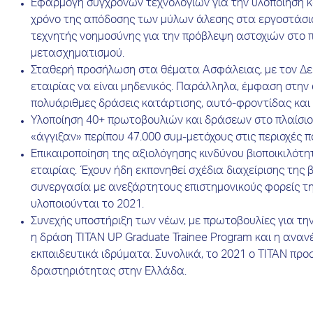
Εφαρμογή σύγχρονων τεχνολογιών για την υλοποίηση κ
χρόνο της απόδοσης των μύλων άλεσης στα εργοστάσια τ
τεχνητής νοημοσύνης για την πρόβλεψη αστοχιών στο π
μετασχηματισμού.
Σταθερή προσήλωση στα θέματα Ασφάλειας, με τον Δεί
εταιρίας να είναι μηδενικός. Παράλληλα, έμφαση στην
πολυάριθμες δράσεις κατάρτισης, αυτό-φροντίδας και 
Υλοποίηση 40+ πρωτοβουλιών και δράσεων στο πλαίσιο 
«άγγιξαν» περίπου 47.000 συμ-μετόχους στις περιοχές 
Επικαιροποίηση της αξιολόγησης κινδύνου βιοποικιλότη
εταιρίας. Έχουν ήδη εκπονηθεί σχέδια διαχείρισης της β
συνεργασία με ανεξάρτητους επιστημονικούς φορείς τη
υλοποιούνται το 2021.
Συνεχής υποστήριξη των νέων, με πρωτοβουλίες για τη
η δράση TITAN UP Graduate Trainee Program και η α
εκπαιδευτικά ιδρύματα. Συνολικά, το 2021 ο ΤΙΤΑΝ πρ
δραστηριότητας στην Ελλάδα.