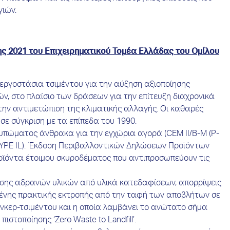
ιών.
ς 2021 του Επιχειρηματικού Τομέα Ελλάδας του Ομίλου
εργοστάσια τσιμέντου για την αύξηση αξιοποίησης
, στο πλαίσιο των δράσεων για την επίτευξη διαχρονικά
ην αντιμετώπιση της κλιματικής αλλαγής. Οι καθαρές
σε σύγκριση με τα επίπεδα του 1990.
πώματος άνθρακα για την εγχώρια αγορά (CEM II/B-M (P-
 (TYPE IL). Έκδοση Περιβαλλοντικών Δηλώσεων Προϊόντων
προϊόντα έτοιμου σκυροδέματος που αντιπροσωπεύουν τις
ασης αδρανών υλικών από υλικά κατεδαφίσεων, απορρίψεις
μένης πρακτικής εκτροπής από την ταφή των αποβλήτων σε
ίνκερ-τσιμέντου και η οποία λαμβάνει το ανώτατο σήμα
στοποίησης ‘Zero Waste to Landfill’.