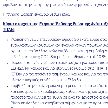
οφείλονται στην εφαρμογή καινοτόμων ψηφιακών τεχνολογ
Η πλήρης Έκθεση είναι διαθέσιμη
εδώ
.
Κύρια στοιχεία της Ετήσιας Έκθεσης Βιώσιμης Ανάπτυξη
ΤΙΤΑΝ:
Υλοποίηση νέων επενδύσεων ύψους 20 εκατ. ευρώ στα 
εναλλακτικών καυσίμων και εναλλακτικών πρώτων υλών
άριστων περιβαλλοντικών επιδόσεων και τη συμβολή στ
ειδικές εκπομπές CO2 (Scope 1) μειώθηκαν κατά 10,8% 
Παρουσίαση νέων τύπων τσιμέντου χαμηλότερου αποτυ
LL) 42.5 N), καθώς και για εξαγωγές κυρίως στις ΗΠΑ
(EPDs) για τα προϊόντα τσιμέντου, καθώς και για τα 
πλέον εμπορικές συνθέσεις στην Ελλάδα.
Συμβολή στην κυκλική οικονομία μέσω της υποκατάστ
και επιστροφές σκυροδέματος, καθώς και της επιτυχη
ποσοστό που αγγίζει το 100% σε όλα τα εργοστάσια κλ
Platinum (Μηδενικά απόβλητα) σύμφωνα με το πρότυπο πι