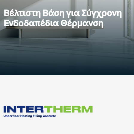
Βέλτιστη Βάση για Σύγχρονη
Ενδοδαπέδια Θέρμανση