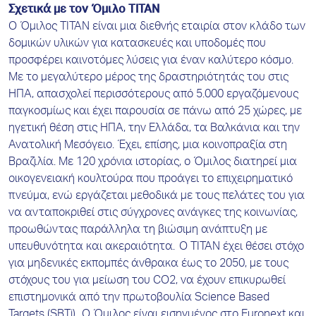
Σχετικά με τον Όμιλο ΤΙΤΑΝ
Ο Όμιλος ΤΙΤΑΝ είναι μια διεθνής εταιρία στον κλάδο των
δομικών υλικών για κατασκευές και υποδομές που
προσφέρει καινοτόμες λύσεις για έναν καλύτερο κόσμο.
Με το μεγαλύτερο μέρος της δραστηριότητάς του στις
ΗΠΑ, απασχολεί περισσότερους από 5.000 εργαζόμενους
παγκοσμίως και έχει παρουσία σε πάνω από 25 χώρες, με
ηγετική θέση στις ΗΠΑ, την Ελλάδα, τα Βαλκάνια και την
Ανατολική Μεσόγειο. Έχει, επίσης, μια κοινοπραξία στη
Βραζιλία. Με 120 χρόνια ιστορίας, ο Όμιλος διατηρεί μια
οικογενειακή κουλτούρα που προάγει το επιχειρηματικό
πνεύμα, ενώ εργάζεται μεθοδικά με τους πελάτες του για
να ανταποκριθεί στις σύγχρονες ανάγκες της κοινωνίας,
προωθώντας παράλληλα τη βιώσιμη ανάπτυξη με
υπευθυνότητα και ακεραιότητα. Ο ΤΙΤΑΝ έχει θέσει στόχο
για μηδενικές εκπομπές άνθρακα έως το 2050, με τους
στόχους του για μείωση του CO2, να έχουν επικυρωθεί
επιστημονικά από την πρωτοβουλία Science Based
Targets (SBTi). Ο Όμιλος είναι εισηγμένος στο Euronext και