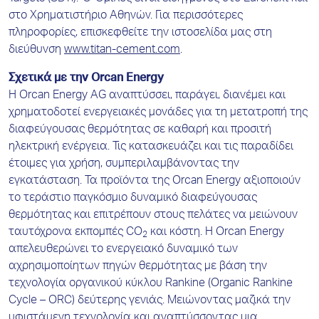
στο Χρηματιστήριο Αθηνών. Για περισσότερες
πληροφορίες, επισκεφθείτε την ιστοσελίδα μας στη
διεύθυνση
www.titan-cement.com
.
Σχετικά με την Orcan Energy
Η Orcan Energy AG αναπτύσσει, παράγει, διανέμει και
χρηματοδοτεί ενεργειακές μονάδες για τη μετατροπή της
διαφεύγουσας θερμότητας σε καθαρή και προσιτή
ηλεκτρική ενέργεια. Τις κατασκευάζει και τις παραδίδει
έτοιμες για χρήση, συμπεριλαμβάνοντας την
εγκατάσταση. Τα προϊόντα της Orcan Energy αξιοποιούν
το τεράστιο παγκόσμιο δυναμικό διαφεύγουσας
θερμότητας και επιτρέπουν στους πελάτες να μειώνουν
ταυτόχρονα εκπομπές CO
και κόστη. Η Orcan Energy
2
απελευθερώνει το ενεργειακό δυναμικό των
αχρησιμοποίητων πηγών θερμότητας με βάση την
τεχνολογία οργανικού κύκλου Rankine (Organic Rankine
Cycle – ORC) δεύτερης γενιάς. Μειώνοντας μαζικά την
υφιστάμενη τεχνολογία και αναπτύσσοντας μια