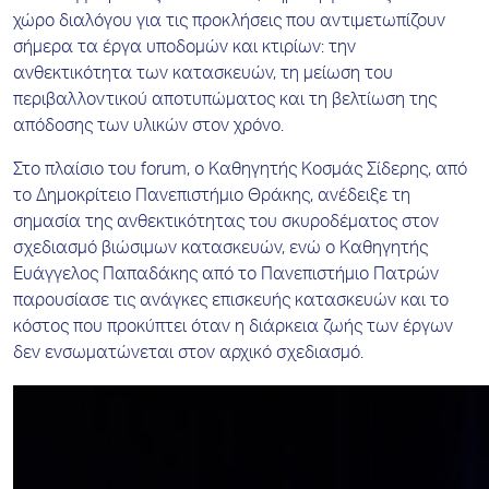
χώρο διαλόγου για τις προκλήσεις που αντιμετωπίζουν
σήμερα τα έργα υποδομών και κτιρίων: την
ανθεκτικότητα των κατασκευών, τη μείωση του
περιβαλλοντικού αποτυπώματος και τη βελτίωση της
απόδοσης των υλικών στον χρόνο.
Στο πλαίσιο του forum, ο Καθηγητής Κοσμάς Σίδερης, από
το Δημοκρίτειο Πανεπιστήμιο Θράκης, ανέδειξε τη
σημασία της ανθεκτικότητας του σκυροδέματος στον
σχεδιασμό βιώσιμων κατασκευών, ενώ ο Καθηγητής
Ευάγγελος Παπαδάκης από το Πανεπιστήμιο Πατρών
παρουσίασε τις ανάγκες επισκευής κατασκευών και το
κόστος που προκύπτει όταν η διάρκεια ζωής των έργων
δεν ενσωματώνεται στον αρχικό σχεδιασμό.