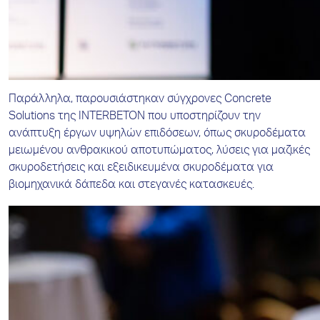
Παράλληλα, παρουσιάστηκαν σύγχρονες Concrete
Solutions της INTERBETON που υποστηρίζουν την
ανάπτυξη έργων υψηλών επιδόσεων, όπως σκυροδέματα
μειωμένου ανθρακικού αποτυπώματος, λύσεις για μαζικές
σκυροδετήσεις και εξειδικευμένα σκυροδέματα για
βιομηχανικά δάπεδα και στεγανές κατασκευές.