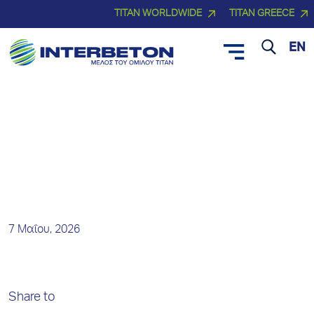
TITAN WORLDWIDE
TITAN GREECE
EN
Νέα και Δελτία Τύπου
7 Μαΐου, 2026
Share to