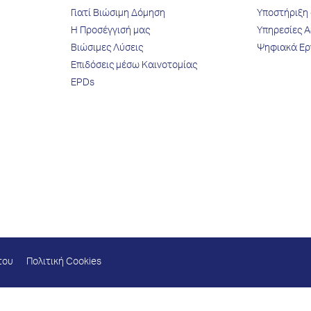
Γιατί Βιώσιμη Δόμηση
Υποστήριξη 
Η Προσέγγισή μας
Υπηρεσίες Α
Βιώσιμες Λύσεις
Ψηφιακά Ερ
Επιδόσεις μέσω Kαινοτομίας
EPDs
του
Πολιτική Cookies