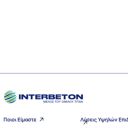
Ποιοι Είμαστε
Λύσεις Υψηλών Επ