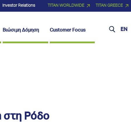
Investor Relations
TITAN WORLDWIDE
TITAN GREECE
EN
Βιώσιμη Δόμηση
Customer Focus
m στη Ρόδο