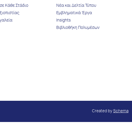
σε Κάθε Στάδιο
Νέα και Δελτία Τύπου
ξιοπιστίας
Εμβληματικά Έργα
γαλεία
Insights
Βιβλιοθήκη Πολυμέσων
Created by
Schema