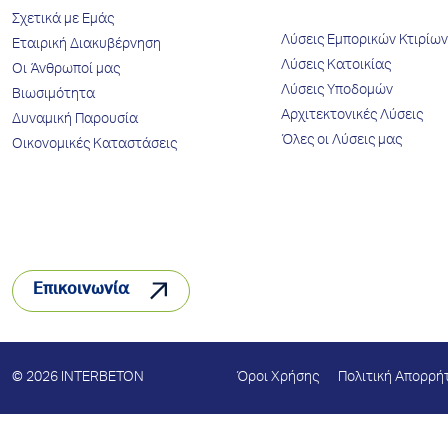
Σχετικά με Εμάς
Λύσεις Εμπορικών Κτιρίων
Εταιρική Διακυβέρνηση
Λύσεις Κατοικίας
Οι Άνθρωποί μας
Λύσεις Υποδομών
Βιωσιμότητα
Αρχιτεκτονικές Λύσεις
Δυναμική Παρουσία
Όλες οι Λύσεις μας
Οικονομικές Καταστάσεις
Επικοινωνία
© 2026 INTERBETON
Όροι Χρήσης
Πολιτική Απορρή