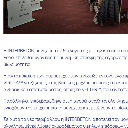
Η INTERBETON συνέχισε τον διάλογό της με την κατασκευασ
Ρόδο, επιβεβαιώνοντας τη δυναμική στροφή της αγοράς προ
βιωσιμότητα.
Η ανταπόκριση των συμμετεχόντων ανέδειξε έντονο ενδιαφ
VIRIDIA™ να ξεχωρίζει ως βασικός μοχλός μείωσης του κόστ
ανθρακικού αποτυπώματος, όπως το VELTER™, που ανταποκρί
Παράλληλα, επιβεβαιώθηκε ότι η αγορά αναζητά ολοκληρω
ενισχύουν την επιχειρησιακή συνέχεια και μειώνουν το ρίσκ
Σε αυτό το νέο περιβάλλον, η INTERBETON αποτελεί τον μο
ολοκληρωμένες λύσεις σκυροδέματος υψηλών επιδόσεων για