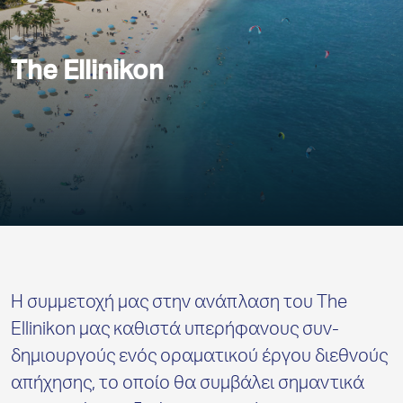
The Ellinikon
Η συμμετοχή μας στην ανάπλαση του
The
Ellinikon
μας καθιστά υπερήφανους συν-
δημιουργούς ενός οραματικού έργου διεθνούς
απήχησης, το οποίο θα συμβάλει σημαντικά